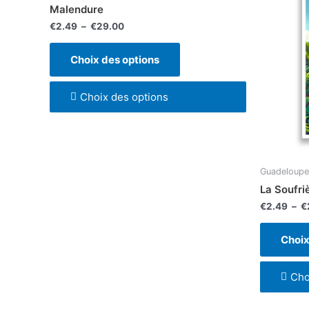
a
€2.49
Malendure
à
plusieurs
€29.00
€
2.49
–
€
29.00
variations.
Les
Choix des options
options
peuvent
Choix des options
être
choisies
sur
la
page
Guadeloupe
du
La Soufri
produit
€
2.49
–
€
Choix
Cho