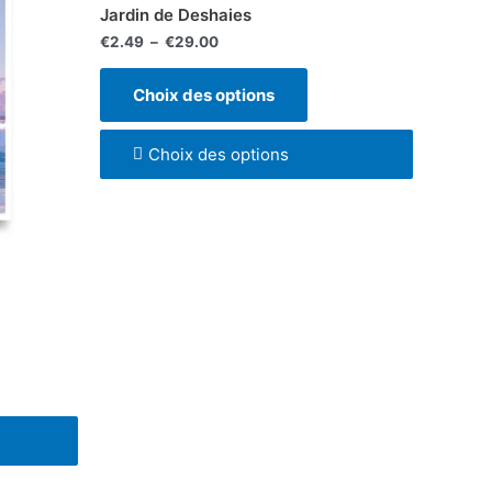
a
€2.49
Jardin de Deshaies
à
sieurs
plusieurs
€29.00
€
2.49
–
€
29.00
iations.
variations.
Les
Choix des options
ions
options
vent
peuvent
Choix des options
e
être
isies
choisies
sur
la
ge
page
du
duit
produit