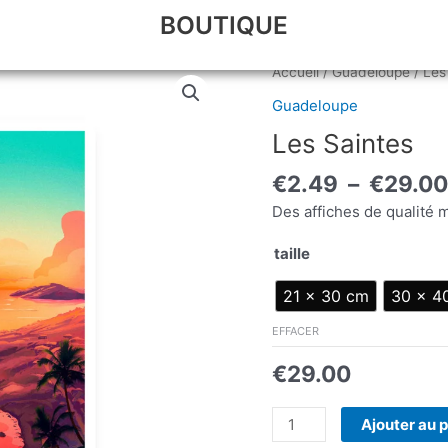
BOUTIQUE
quantité
Accueil
/
Guadeloupe
/ Les
de
Guadeloupe
Les
Les Saintes
Saintes
€
2.49
–
€
29.00
Des affiches de qualité 
taille
21 × 30 cm
30 × 4
EFFACER
€
29.00
Ajouter au 