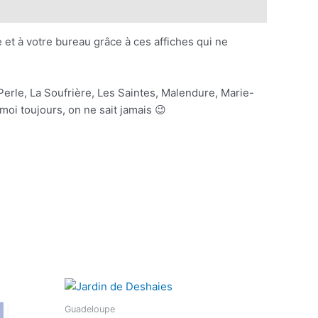
et à votre bureau grâce à ces affiches qui ne
erle, La Soufrière, Les Saintes, Malendure, Marie-
moi toujours, on ne sait jamais 😉
Plage
Ce
de
duit
produit
prix :
Guadeloupe