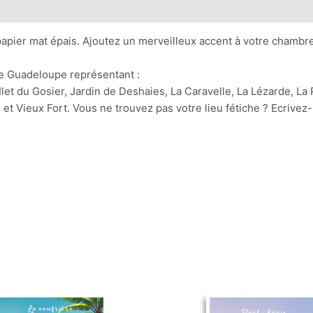
pier mat épais. Ajoutez un merveilleux accent à votre chambre 
de Guadeloupe représentant :
t du Gosier, Jardin de Deshaies, La Caravelle, La Lézarde, La P
et Vieux Fort. Vous ne trouvez pas votre lieu fétiche ? Ecrivez-
Plage
Plage
Ce
Ce
de
de
produit
pro
prix :
prix :