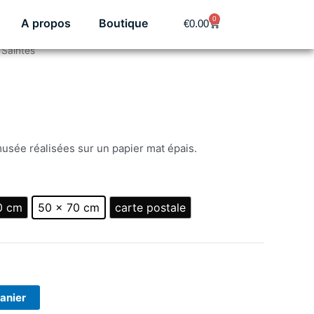
0
A propos
Boutique
Panier
€
0.00
Plage
 Saintes
de
prix :
€2.49
à
€29.00
musée réalisées sur un papier mat épais.
0 cm
50 × 70 cm
carte postale
panier