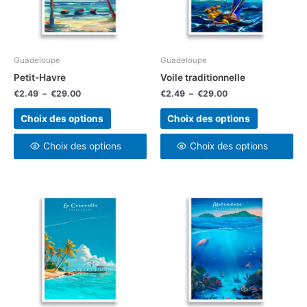
options
options
peuvent
peuvent
être
être
choisies
choisies
Guadeloupe
Guadeloupe
sur
sur
Petit-Havre
Voile traditionnelle
la
la
€
2.49
–
€
29.00
€
2.49
–
€
29.00
page
page
du
du
Choix des options
Choix des options
produit
produit
Choix des options
Choix des options
Plage
Plage
Ce
Ce
de
de
produit
produit
prix :
prix :
a
a
€2.49
€2.49
à
à
plusieurs
plusieurs
€29.00
€29.00
variations.
variations.
Les
Les
options
options
peuvent
peuvent