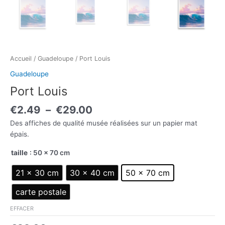
Accueil
/
Guadeloupe
/ Port Louis
Guadeloupe
Port Louis
€
2.49
–
€
29.00
Des affiches de qualité musée réalisées sur un papier mat
épais.
taille
: 50 × 70 cm
21 × 30 cm
30 × 40 cm
50 × 70 cm
carte postale
EFFACER