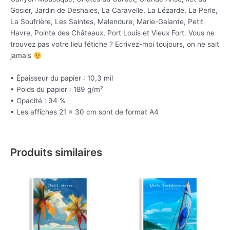
Gosier, Jardin de Deshaies, La Caravelle, La Lézarde, La Perle,
La Soufrière, Les Saintes, Malendure, Marie-Galante, Petit
Havre, Pointe des Châteaux, Port Louis et Vieux Fort. Vous ne
trouvez pas votre lieu fétiche ? Ecrivez-moi toujours, on ne sait
jamais
• Épaisseur du papier : 10,3 mil
• Poids du papier : 189 g/m²
• Opacité : 94 %
• Les affiches 21 × 30 cm sont de format A4
Produits similaires
Plage
Plage
Ce
Ce
de
de
produit
produit
prix :
prix :
a
a
€2.49
€2.49
à
à
plusieurs
plusieurs
€29.00
€29.00
variations.
variations.
Les
Les