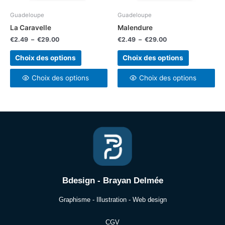
être
être
choisies
choisies
Guadeloupe
Guadeloupe
sur
sur
La Caravelle
Malendure
la
la
€
2.49
–
€
29.00
€
2.49
–
€
29.00
page
page
du
du
Choix des options
Choix des options
produit
produit
Choix des options
Choix des options
Bdesign - Brayan Delmée
Graphisme - Illustration - Web design
CGV